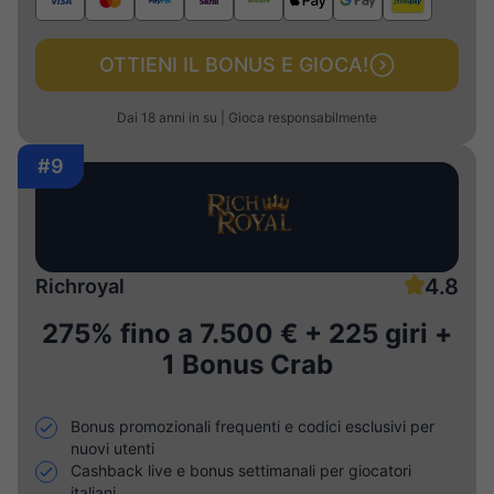
OTTIENI IL BONUS E GIOCA!
Dai 18 anni in su | Gioca responsabilmente
#9
4.8
Richroyal
275% fino a 7.500 € + 225 giri +
1 Bonus Crab
Bonus promozionali frequenti e codici esclusivi per
nuovi utenti
Cashback live e bonus settimanali per giocatori
italiani