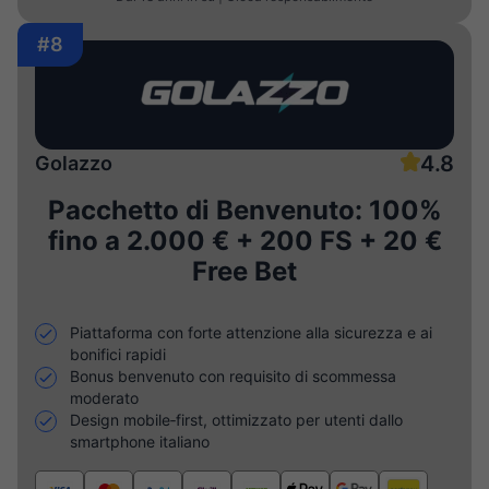
#8
4.8
Golazzo
Pacchetto di Benvenuto: 100%
fino a 2.000 € + 200 FS + 20 €
Free Bet
Piattaforma con forte attenzione alla sicurezza e ai
bonifici rapidi
Bonus benvenuto con requisito di scommessa
moderato
Design mobile‑first, ottimizzato per utenti dallo
smartphone italiano