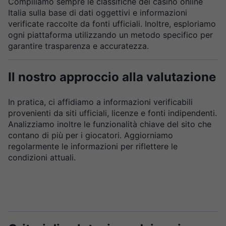
Compiliamo sempre le classifiche dei casino online
Italia sulla base di dati oggettivi e informazioni
verificate raccolte da fonti ufficiali. Inoltre, esploriamo
ogni piattaforma utilizzando un metodo specifico per
garantire trasparenza e accuratezza.
Il nostro approccio alla valutazione
In pratica, ci affidiamo a informazioni verificabili
provenienti da siti ufficiali, licenze e fonti indipendenti.
Analizziamo inoltre le funzionalità chiave del sito che
contano di più per i giocatori. Aggiorniamo
regolarmente le informazioni per riflettere le
condizioni attuali.