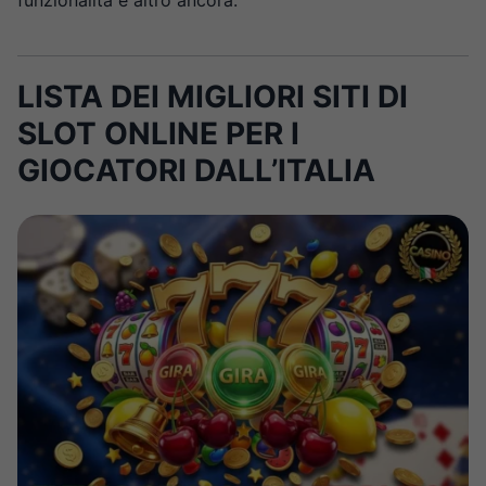
funzionalità e altro ancora.
LISTA DEI MIGLIORI SITI DI
SLOT ONLINE PER I
GIOCATORI DALL’ITALIA